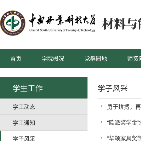
首页
学院概况
党群园地
师资
学生工作
学子风采
学工动态
勇于拼搏，再
“欧派奖学金
学工通知
“华颂家具奖
学子风采