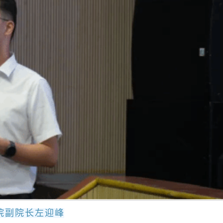
院副院长左迎峰