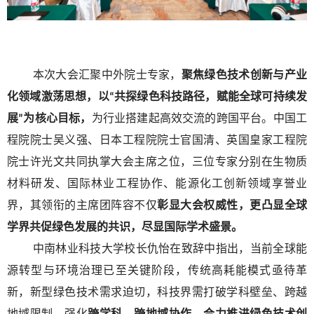
本次大会汇聚中外院士专家，
聚焦绿色技术创新与产业
化领域激荡思想，以
共探绿色科技路径，赋能全球可持续发
“
展
为核心目标，
为行业搭建起高效交流的跨国平台。中国工
”
程院院士吴义强、日本工程院院士官国清、英国皇家工程院
院士许光文共同执掌大会主席之位，三位专家分别在生物质
材料研发、国际林业工程协作、能源化工创新领域享誉业
界，其领衔的主席团阵容不仅
彰显大会权威性，更凸显全球
学界共促绿色发展的共识，尽显国际学术盛景。
中南林业科技大学校长仇怡在致辞中指出，当前全球能
源转型与环境治理已至关键阶段，传统高耗能模式亟待革
新，新型绿色技术需求迫切，科技界需打破学科壁垒、跨越
地域限制，强化
跨学科、跨地域协作，合力推进绿色技术创