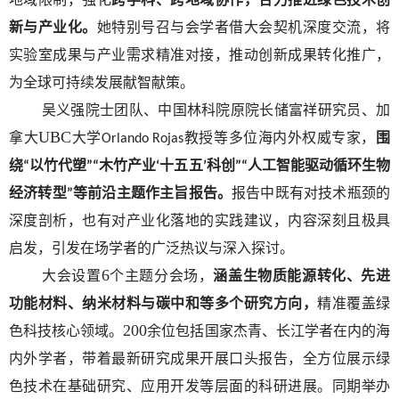
新与产业化。
她特别号召与会学者借大会契机深度交流，将
实验室成果与产业需求精准对接，推动创新成果转化推广，
为全球可持续发展献智献策。
吴义强院士团队、中国林科院原院长储富祥研究员、加
UBC
拿大
大学
教授等多位海内外权威专家，
围
Orlando Rojas
绕
以竹代塑
木竹产业
十五五
科创
人工智能驱动循环生物
“
”“
‘
’
”“
经济转型
等前沿主题作主旨报告。
报告中既有对技术瓶颈的
”
深度剖析，也有对产业化落地的实践建议，内容深刻且极具
启发，引发在场学者的广泛热议与深入探讨。
6
大会设置
个主题分会场，
涵盖生物质能源转化、先进
功能材料、纳米材料与碳中和等多个研究方向，
精准覆盖绿
200
色科技核心领域。
余位包括国家杰青、长江学者在内的海
内外学者，带着最新研究成果开展口头报告，全方位展示绿
色技术在基础研究、应用开发等层面的科研进展。同期举办