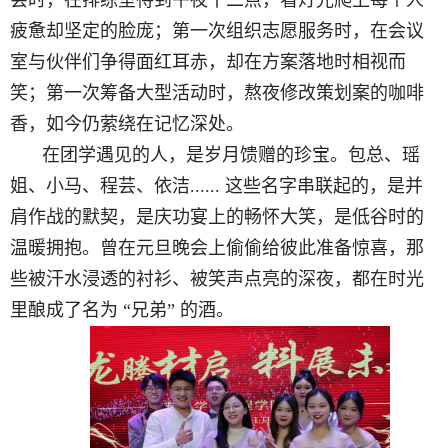
会时，在排练室待到
午夜十二点
，看
灯
光爬上每个人
疲惫却坚定的脸庞；第一次组织志愿服务时，在会议
室与伙伴们争得面红耳赤，却在方案落地时相视而
笑；第一次筹备
大型活动
时，熬夜修改策划案的咖啡
香，如今仍萦绕在记忆深处。
在团学遇见的人，是岁月馈赠的珍宝。包总、瑶
姐、小马、程芸、依洁
...... 这些名字串联起的，是并
肩作战的默契，是庆功宴上的畅怀大笑，是低谷时的
温暖拥抱。曾在元旦晚会上偷偷给彼此准备惊喜，那
些被汗水浸透的衬衫、被笑声点亮的深夜，都在时光
里酿成了名为
“兄弟”
的酒。