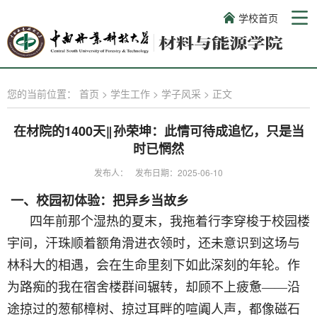
学校首页
您的当前位置：
首页
>
学生工作
>
学子风采
>
正文
在材院的1400天‖孙荣坤：此情可待成追忆，只是当
时已惘然
发布人：
发布日期：2025-06-10
一、
校园初体验：把异乡当故乡
四年前那个湿热的夏末，我拖着行李穿梭于校园楼
宇间，汗珠顺着额角滑进衣领时，还未意识到这场与
林科大的相遇，会在生命里刻下如此深刻的年轮。作
为路痴的我在宿舍楼群间辗转，却顾不上疲惫
——沿
途掠过的葱郁樟树、掠过耳畔的喧阗人声，都像磁石