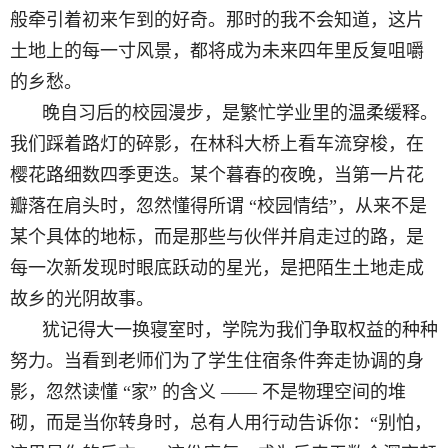
般牵引着初来乍到的好奇。那时的我不会知道，这片
土地上的每一寸风景，都将成为未来四年里反复咀嚼
的乡愁。
晚自习后的校园漫步，是繁忙学业里的温柔缓释。
我们踩着路灯的碎影，在林科大桥上看车流穿梭，在
樱花
路
细数四季更迭。某个暮春的夜晚，当第一片花
瓣落在肩头时，忽然懂得所谓
“
校园情结
”
，从来不是
某个具体的地标，而是那些与伙伴并肩走过的路，是
每一次新发现时眼底跃动的星光，是把陌生土地走成
故乡的光阴故事。
犹记得大一换寝室时，学院为我们争取权益的种种
努力。当看到老师们为了学生住宿条件奔走协调的身
影，忽然读懂
“
家
”
的含义
—— 不是物理空间的堆
砌，而是当你转身时，总有人用行动告诉你：
“
别怕，