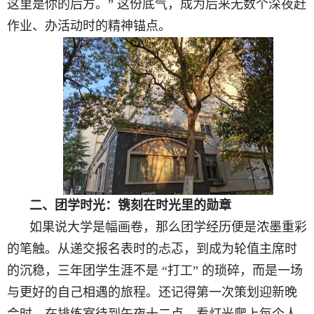
这里是你的后方。
”
这份底气，成为后来无数个深夜赶
作业、
办活动
时的精神锚点。
二、团学时光：镌刻在时光里的勋章
如果说大学是幅画卷，那么团学经历便是浓墨重彩
的笔触。从递交报名表时的忐忑，到成为轮值主席时
的沉稳，三年团学生涯不是
“
打工
”
的琐碎，而是一场
与更好的自己相遇的旅程。还记得第一次策划迎新晚