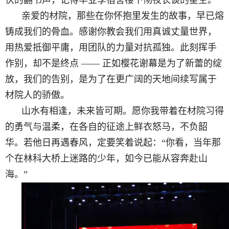
伏的翻书声，记得毕业季宿舍楼下彻夜长谈的星空。
亲爱的材院，那些在你怀抱里发生的故事，早已熔
铸成我们的骨血。感谢你教会我们用真诚丈量世界，
用热爱抵御平庸，用团队的力量对抗孤独。此刻挥手
作别，却不是终点
—— 正如樱花谢幕是为了新蕾的绽
放，我们的告别，是为了在更广阔的天地间续写属于
材院人的骄傲。
山水有相逢，未来皆可期。愿你我带着在材院习得
的勇气与温柔，在各自的征途上鲜衣怒马，不负韶
华。若他日再遇春风，定要笑着说起：
“
你看，当年那
个在林科大桥上迷路的少年，如今已能从容奔赴山
海。
”