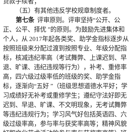
贷款手续者；
（五）有其他违反学校规章制度者。
第七条
评审原则。评审坚持
“公开、公
正、公平、择优 ”的原则。为鼓励先进集体和
个人，从 2017年起各类奖、助学金指标逐步从
按照班级来分配过渡到按照专业、年级分配指
标，核减违纪率高（考试舞弊、上课迟到、早
退、旷课、违纪违规等行为），补考、重修率
高，四六级过级率低的班级的奖、助学金指
标，逐渐向“五好 ”（班级思想道德水平好；学
习成绩好无补考或重修学生；遵纪守法好即无
迟到、早退、旷课、不文明现象，无考试舞弊
等违纪违规行为；学习风气好包括英语四、六
级过级率高，参与率与获奖率高等；精神风貌