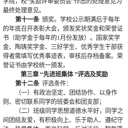
学院，校“奖励评审委员会”作出的处理意见为
最终处理意见。
第十一条
颁奖。学校公示期满后于
每年
的年底
召开表彰大会，颁发奖状奖金和荣誉证
书（助学金于
每年的1
月份发放）。国家奖学
金、陶铸奖学金、三好学生、优秀学生干部获
得者需填写优秀事迹表，审核后存档备案。荣
誉证书由学校统一颁发。
第三章
“先进班集体 ”评选及奖励
第十二条
评选条件：
（一）有政治坚定、团结协作、以身作
则、密切联系同学的班委会和团支部；
（二）班级同学思想道德水平好，同学之
间团结友爱，有积极向上、乐于助人、遵纪守