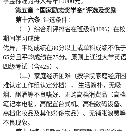
学金标准为每人每年
10000元。
第五章
“国家励志奖学金”评选及奖励
第十六条
评选条件：
（一）综合测评排名在班级前
30%；在校
期间学习成绩
优异，平均成绩在
80分以上或单科成绩不低于
65分且平均成绩在75分。原则上通过大学英语
四级考试（含
425）
。
（二）家庭经济困难（按学院家庭经济困
难认定工作组认定分档），
生活简朴，无吸
烟、酗酒等不良嗜好、无
购
高档消费品（高档
笔记本电脑，高配置台式机、高档数码设备、
高档化妆品及其他奢侈物品）、无铺张浪费等
不良现象。