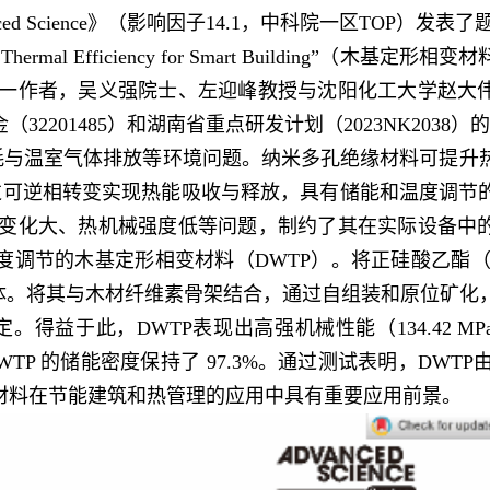
ience》（影响因子14.1，中科院一区TOP）发表了题为“A
rties and Thermal Efficiency for Smart Building”（木
一作者，吴义强院士、左迎峰教授与沈阳化工大学赵大
01485）和湖南省重点研发计划（2023NK2038）
消耗与温室气体排放等环境问题。纳米多孔绝缘材料可提升
过可逆相转变实现热能吸收与释放，具有储能和温度调节
变化大、热机械强度低等问题，制约了其在实际设备中
调节的木基定形相变材料（DWTP）。将正硅酸乙酯（T
体。将其与木材纤维素骨架结合，通过自组装和原位矿化
。得益于此，DWTP表现出高强机械性能（134.42 M
TP 的储能密度保持了 97.3%。通过测试表明，DWTP由
材料在节能建筑和热管理的应用中具有重要应用前景。