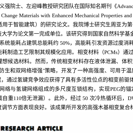
强院士、左迎峰教授研究团队在国际知名期刊《Advanced Sc
e Change Materials with Enhanced Mechanical Prope
适用于智能建筑）的研究论文。我院博士研究生周亚为第
大学为论文第一完成单位。该研究得到国家自然科学基金（322
系统能耗占建筑总能耗约 50%，高能耗引发资源过度
能耗制造工艺限制其规模化应用。相变材料（PCMs）通
理想候选材料。然而，传统相变材料存在液体泄漏、体积
仿生和双网络增强"策略，开发了一种高强度、可用于温度
共混，通过氢键竞争效应获得了具有多活性位点的相变前驱
–Si网络与氢键网络组成的多尺度互锁结构，实现PEG的锚定
自重110倍无泄漏）。此外，经过 50 次冷热循环后，DW
度调节方面表现良好。该成果所开发的高强木基相变复合