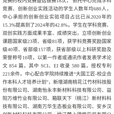
竞赛的校内竞赛暨选拔赛18次， 依托中心完成学科
竞赛、创新创业实践活动的学生人数年均680人，
中心承担的创新创业实验项目占比已从
2020
年的
15
.3%提高到了
2024
年的
42
.
8
%。学生在学科竞赛、
双创实践方面成果丰富、成绩突出，立项创新创业
课题国家级23项、省级81项，获学科竞赛奖励国家
级40项、省部级157项
，
获省部级以上科研奖励及
荣誉称号
10项，以第一
作者
或通讯作者发表学术论
文
854
篇，其中
SCI、EI 收录
580
篇，授权专利
221
余件。中心配合学院持续推进
“大国工匠-校企合
作本科人才培养计划”，新增湖南桃花江竹材科技股
份有限公司、湖南怡永丰新材料科技有限公司、益
阳万维竹业有限公司、箱联天下（桃江）新材料科
技有限公司、湖南万华生态板业有限公司、安乡汉