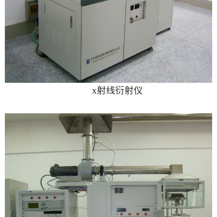
x射线衍射仪