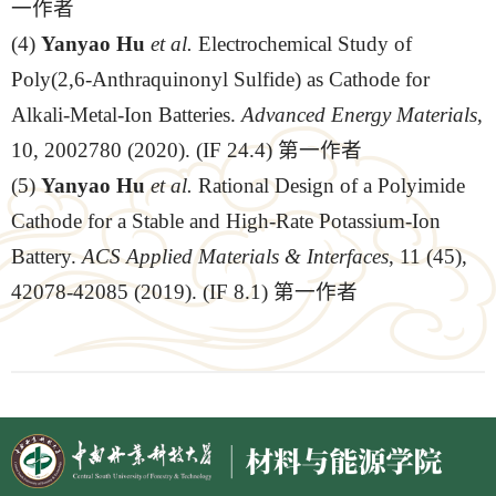
一作者
(4)
Yanyao Hu
et
al.
Electrochemical Study of
Poly(2,6-Anthraquinonyl Sulfide) as Cathode for
Alkali-Metal-Ion Batteries.
Advanced Energy Materials
,
10, 2002780 (2020). (IF 24.4) 第一作者
(5)
Yanyao Hu
et
al.
Rational Design of a Polyimide
Cathode for a Stable and High-Rate Potassium-Ion
Battery.
ACS Applied Materials & Interfaces
, 11 (45),
42078-42085 (2019). (IF 8.1) 第一作者