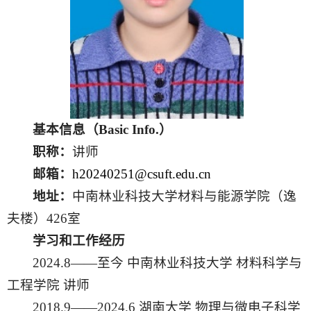
基本信息（
Basic Info.）
职称：
讲师
邮箱：
h
20240251@csuft.edu.cn
地址：
中南林业科技大学材料与能源学院（逸
夫楼）
426室
学习和工作经历
2
024.8
——至今 中南林业科技大学 材料科学与
工程学院 讲师
2
018
.
9
——
2024
.
6
湖南大学
物理与微电子科学