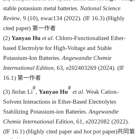
stable potassium metal batteries.
National
Science
Review
, 9 (10), nwac134 (2022). (IF 16.3) (Highly
cited paper) 第一作者
(2)
Yanyao Hu
et
al
.
Chloro-Functionalized Ether-
based Electrolyte for High-Voltage and Stable
Potassium-Ion Batteries.
Angewandte Chemie
International Edition
, 63, e202403269 (2024). (IF
16.1) 第一作者
#
#
(3) Jinfan Li
,
Yanyao Hu
et
al.
Weak Cation-
Solvent Interactions in Ether-Based Electrolytes
Stabilizing Potassium-ion Batteries.
Angewandte
Chemie International Edition
, 61, e2022082 (2022).
(IF 16.1) (Highly cited paper and hot pot paper)
共同第