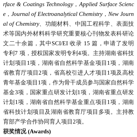
rface & Coatings Technology
，
Applied Surface Scienc
e
，
Journal of Electroanalytical Chemistry
，
New Journ
al of Chemistry
、功能材料、中国工程科学、表面技
术等国内外材料科学研究重要核心刊物发表科研论
文二十余篇，
其中
SCI/EI
收录
15
篇，申请了发明
专利
7
项，
授权国家发明专利
4
项。主持湖南省科技
计划项目
1
项，湖南省自然科学基金项目
1
项，湖南
省教育厅项目
2
项，省高校引进人才项目
1
项及高校
青年基金项目
1
项，作为骨干成员参与国家自然科学
基金
3
项，国家重点研发计划
1
项，湖南省重点研发
计划
1
项，湖南省自然科学基金重点项目
1
项，湖南
省科技计划项目及湖南省教育厅项目多项。主持教
育部产学合作协同育人项目
2
项。
获奖情况
(Awards)