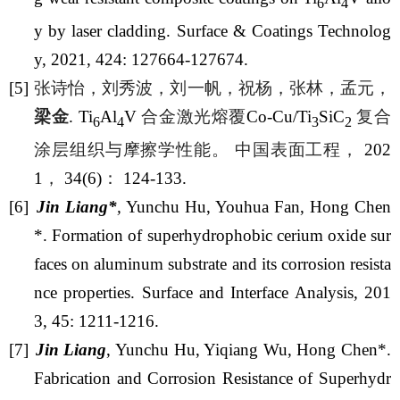
6
4
y by laser cladding. Surface & Coatings Technolog
y, 2021, 424: 127664-127674.
[5]
张诗怡，刘秀波，刘一帆，祝杨，张林，孟元，
梁金
. Ti
Al
V
合金激光熔覆
Co-Cu/Ti
SiC
复合
6
4
3
2
涂层组织与摩擦学性能。
中国表面工程，
202
1
，
34(6)
：
124-133.
[6]
Jin Liang*
,
Yunchu Hu, Youhua Fan, Hong Chen
*. Formation of superhydrophobic cerium oxide sur
faces on aluminum substrate and its corrosion resista
nce properties. Surface and Interface Analysis, 201
3, 45: 1211-1216.
[7]
Jin Liang
, Yunchu Hu, Yiqiang Wu, Hong Chen*.
Fabrication and Corrosion Resistance of Superhydr