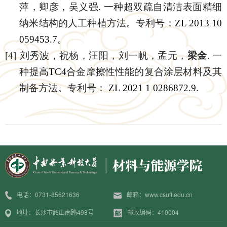
萍，卿彦，吴义强
.
一种超双疏自清洁表面精细
纳米结构的人工种植方法。专利号：
ZL 2013 10
059453.7
。
[4]
刘秀波，祝杨，汪阳，刘一帆，孟元，
梁金
.
一
种提高
TC4
合金摩擦性性能的复合涂层材料及其
制备方法。专利号：
ZL 2021 1 0286872.9.
电话：0731-85621636
邮箱：www.csuft.edu.cn
地址：长沙市韶山南路498号
邮政编码：410004