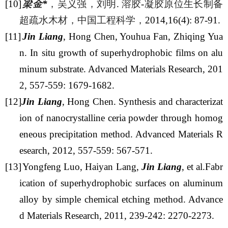
[10]
梁金
*
，吴义强，刘明
.
溶胶
-
凝胶原位生长制备
超疏水木材，中国工程科学，
2014,16(4): 87-91.
[11]
Jin Liang
, Hong Chen, Youhua Fan, Zhiqing Yua
n. In situ growth of superhydrophobic films on alu
minum substrate. Advanced Materials Research, 201
2, 557-559: 1679-1682.
[12]
Jin Liang
, Hong Chen. Synthesis and characterizat
ion of nanocrystalline ceria powder through homog
eneous precipitation method. Advanced Materials R
esearch, 2012, 557-559: 567-571.
[13]
Yongfeng Luo, Haiyan Lang,
Jin Liang
, et al.Fabr
ication of superhydrophobic surfaces on aluminum
alloy by simple chemical etching method. Advance
d Materials Research, 2011, 239-242: 2270-2273.