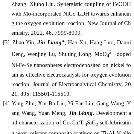
Zhang, Xiubo Liu. Synergistic coupling of FeOOH
with Mo-incorporated NiCo LDH towards enhancin
g the oxygen evolution reaction. New Journal of Ch
emistry, 2022, 46, 7999-8009.
[3]
Zhao Yin,
Jin Liang*
, Han Xu, Hang Luo, Danni
−
2
Deng, Wenjing Lu, Shuting Long. MoO
doped
4
Ni-Fe-Se nanospheres electrodeposited on nickel fo
am as effective electrocatalysts for oxygen evolution
reaction. Journal of Electroanalytical Chemistry, 20
21, 895: 115501-115510.
[4]
Yang Zhu, Xiu-Bo Liu, Yi-Fan Liu, Gang Wang, Y
ang Wang, Yuan Meng,
Jin Liang
. Development a
nd characterization of Co-Cu/Ti
SiC
self-lubricatin
3
2
g wear resistant composite coatings on Ti
Al
V allo