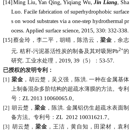
[14]
Ming Liu, Yan Qing, Yiqiang Wu,
Jin Liang
, Sha
Luo. Facile fabrication of superhydrophobic surface
s on wood substrates via a one-step hydrothermal pr
ocess. Applied surface science, 2015, 330: 332-338.
[15]
蔡金玲，李二平，胡晴，陈浩云，
梁金
，余志
2+
元
.
秸秆
-
污泥基活性炭的制备及其对吸附
Pb
的
研究
.
工业水处理，
2019, 39
（
5
）：
53-57.
已授权的发明专利：
[1]
梁金
，胡云楚，吴义强，陈洪
.
一种在金属基体
上制备混杂多阶结构的超疏水薄膜的方法。专利
号：
ZL 2013 10060065.0
。
[2]
胡云楚，
梁金
，陈洪
.
金属铝仿生超疏水表面制
备方法。专利号：
ZL 2012 10031621.7
。
[3]
胡云楚，
梁金
，王洁，黄自知，田梁材，袁利