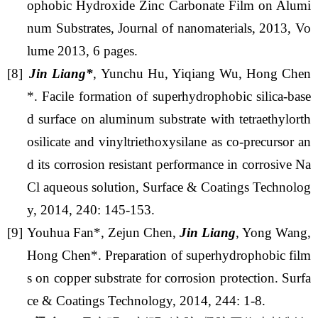
ophobic Hydroxide Zinc Carbonate Film on Alumi
num Substrates, Journal of nanomaterials, 2013,
Vo
lume 2013,
6 pages.
[8]
Jin Liang*
, Yunchu Hu, Yiqiang Wu, Hong Chen
*.
Facile formation of superhydrophobic silica-base
d surface on aluminum substrate with tetraethylorth
osilicate and vinyltriethoxysilane as co-precursor an
d its corrosion resistant performance in corrosive Na
Cl aqueous solution, Surface & Coatings Technolog
y, 2014, 240: 145-153.
[9]
Youhua Fan
*
, Zejun Chen,
Jin Liang
, Yong Wang,
Hong Chen
*
. Preparation of superhydrophobic film
s on copper substrate for corrosion protection. Surfa
ce & Coatings Technology, 2014, 244: 1-8.