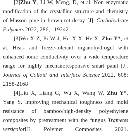
[
2
]
Zhu Y
, Li W, Meng, D, et al. Non-enzymatic
modification of the crystalline structure and chemistry
of Masson pine in brown-rot decay [J].
Carbohydrate
Polymers
2022, 286, 119242.
[
3
]
Wu X Z, Pi W J, Hu X X, He X,
Zhu Y*
, et
al.
Heat- and freeze-tolerant organohydrogel with
enhanced ionic conductivity over a wide temperature
range for highly mechanoresponsive smart paint [J].
Journal of Colloid and Interface Science
2022, 608:
2158-2168
[
4
]
Liu X, Liang G, Wu X, Wang W,
Zhu Y*
,
Yang S. Improving mechanical toughness and mold
resistance of bamboo/high-density polyethylene
composites by pretreatment with the fungus
Trametes
versicolor
[J]. Polymer Composites, 2021.